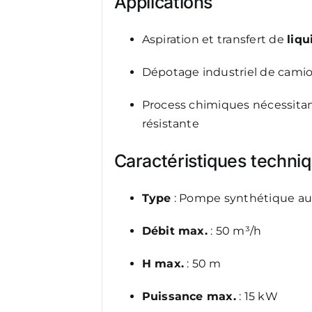
Applications
Aspiration et transfert de
liqu
Dépotage industriel de camio
Process chimiques nécessit
résistante
Caractéristiques techni
Type
: Pompe synthétique a
Débit max.
: 50 m³/h
H max.
: 50 m
Puissance max.
: 15 kW