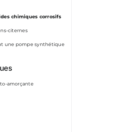
ides chimiques corrosifs
ns-citernes
ant une pompe synthétique
ques
uto-amorçante