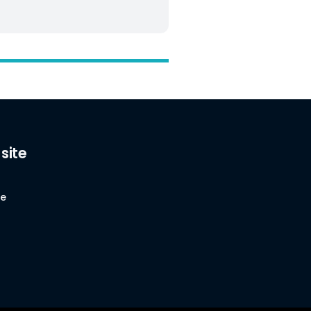
 site
se