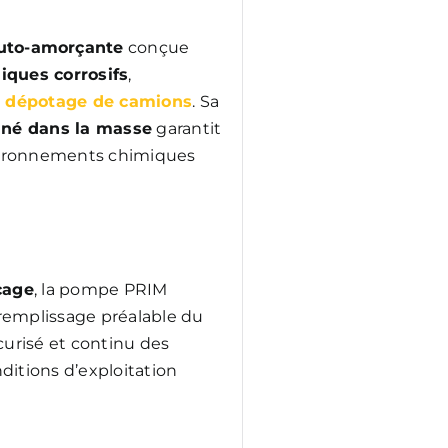
uto-amorçante
conçue
iques corrosifs
,
e
dépotage de camions
. Sa
iné dans la masse
garantit
vironnements chimiques
çage
, la pompe PRIM
remplissage préalable du
écurisé et continu des
itions d’exploitation