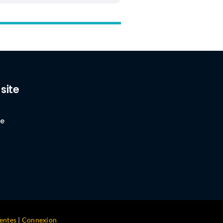
 site
se
entes
|
Connexion