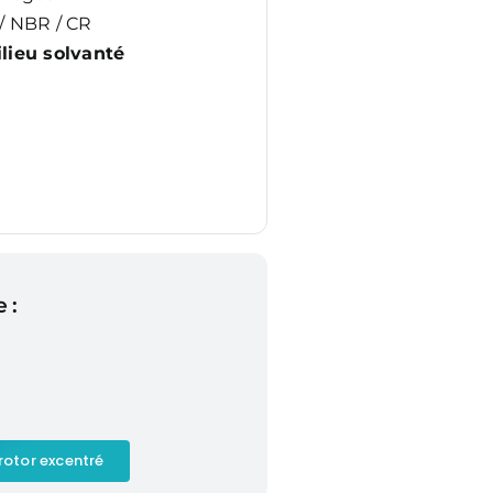
/ NBR / CR
lieu solvanté
 :
rotor excentré