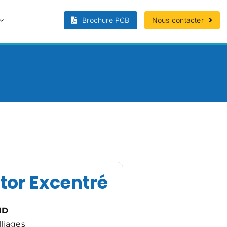
Brochure PCB
Nous contacter
tor Excentré
ND
lliages