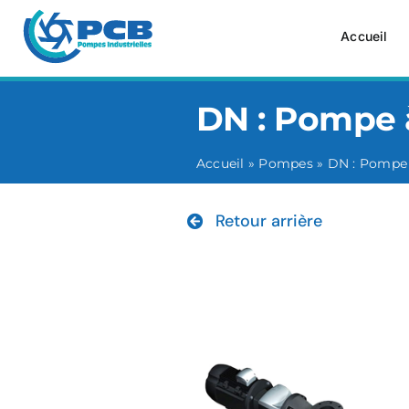
Passer
au
Accueil
contenu
DN : Pompe à
Accueil
»
Pompes
»
DN : Pompe 
Retour arrière