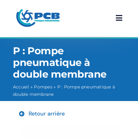
Passer
au
contenu
Navig
à
Accueil
bascu
P : Pompe
L’entreprise
pneumatique à
double membrane
Pompes
Accueil
»
Pompes
»
P : Pompe pneumatique à
Services
double membrane
Technique
Retour arrière
Contact